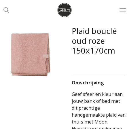
Ga
direct
naar
de
Plaid bouclé
hoofdinhoud
oud roze
150x170cm
Omschrijving
Geef sfeer en kleur aan
jouw bank of bed met
dit prachtige
handgemaakte plaid van
thuis met Moon.
Heerlijk om onder weg