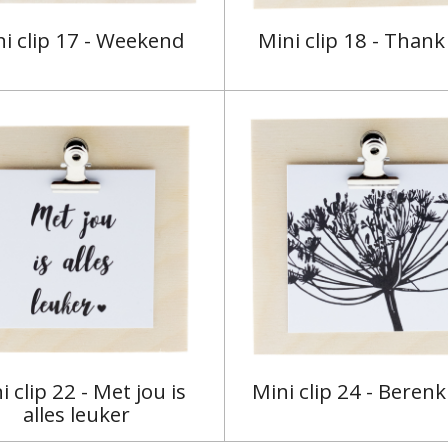
i clip 17 - Weekend
Mini clip 18 - Thank
i clip 22 - Met jou is
Mini clip 24 - Beren
alles leuker