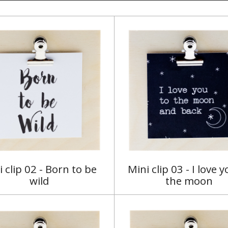
 clip 02 - Born to be
Mini clip 03 - I love 
wild
the moon