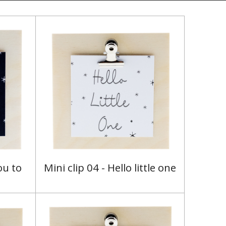
you to
Mini clip 04 - Hello little one