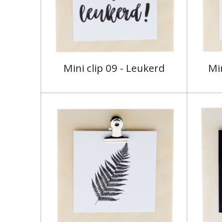
Mini clip 09 - Leukerd
Min