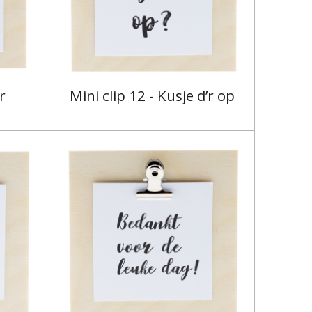
r
Mini clip 12 - Kusje d’r op