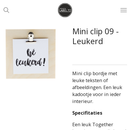
Ga
direct
naar
de
Mini clip 09 -
hoofdinhoud
Leukerd
Mini clip bordje met
leuke teksten of
afbeeldingen. Een leuk
kadootje voor in ieder
interieur.
Specifitaties
Een leuk Together