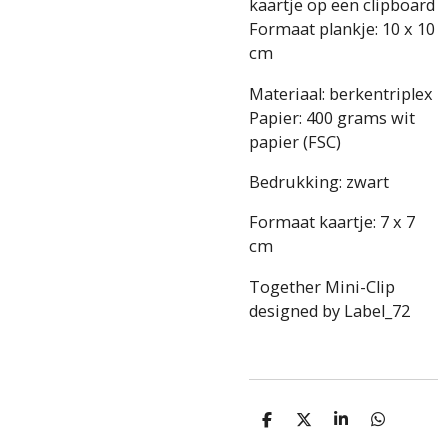
kaartje op een clipboard
Formaat plankje: 10 x 10
cm
Materiaal: berkentriplex
Papier: 400 grams wit
papier (FSC)
Bedrukking: zwart
Formaat kaartje: 7 x 7
cm
Together Mini-Clip
designed by Label_72
D
D
S
D
e
e
h
e