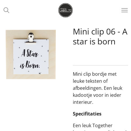
Ga
direct
naar
de
Mini clip 06 - A
hoofdinhoud
star is born
Mini clip bordje met
leuke teksten of
afbeeldingen. Een leuk
kadootje voor in ieder
interieur.
Specifitaties
Een leuk Together