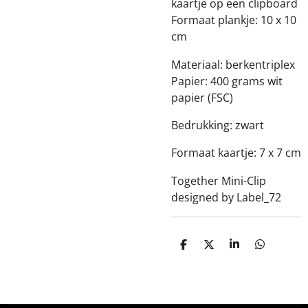
kaartje op een clipboard
Formaat plankje: 10 x 10
cm
Materiaal: berkentriplex
Papier: 400 grams wit
papier (FSC)
Bedrukking: zwart
Formaat kaartje: 7 x 7 cm
Together Mini-Clip
designed by Label_72
D
D
S
D
e
e
h
e
l
e
a
l
e
l
r
e
n
e
n