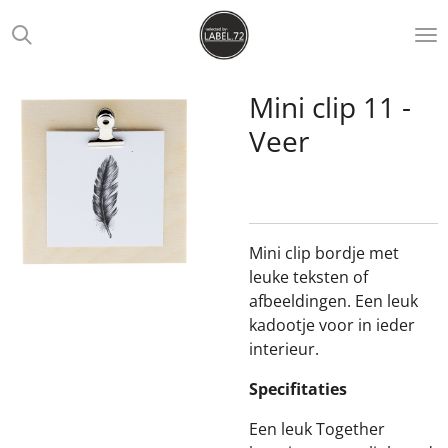
Ga
direct
naar
de
Mini clip 11 -
hoofdinhoud
Veer
Mini clip bordje met
leuke teksten of
afbeeldingen. Een leuk
kadootje voor in ieder
interieur.
Specifitaties
Een leuk Together