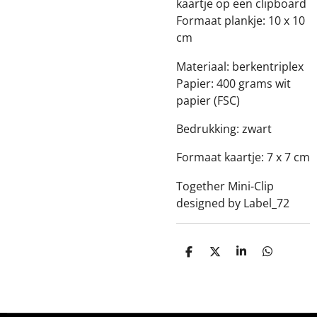
kaartje op een clipboard
Formaat plankje: 10 x 10
cm
Materiaal: berkentriplex
Papier: 400 grams wit
papier (FSC)
Bedrukking: zwart
Formaat kaartje: 7 x 7 cm
Together Mini-Clip
designed by Label_72
D
D
S
D
e
e
h
e
l
e
a
l
e
l
r
e
n
e
n