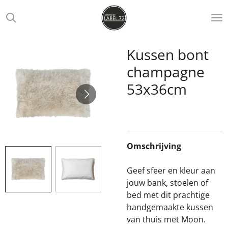
Ga
direct
naar
de
Kussen bont
hoofdinhoud
champagne
53x36cm
Omschrijving
Geef sfeer en kleur aan
jouw bank, stoelen of
bed met dit prachtige
handgemaakte kussen
van thuis met Moon.