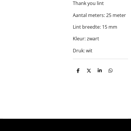
Thank you lint
Aantal meters: 25 meter
Lint breedte: 15 mm
Kleur: zwart
Druk: wit
D
D
S
D
e
e
h
e
l
e
a
l
e
l
r
e
n
e
n