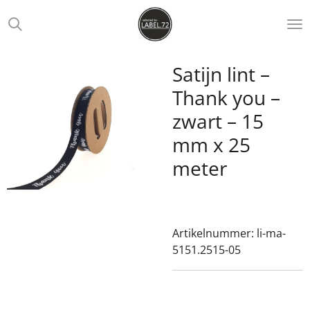
Ga
direct
naar
de
Satijn lint –
hoofdinhoud
Thank you –
zwart – 15
mm x 25
meter
Artikelnummer:
li-ma-
5151.2515-05