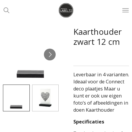
Ga
direct
naar
de
Kaarthouder
hoofdinhoud
zwart 12 cm
Leverbaar in 4 varianten.
Ideaal voor de Connect
deco plaatjes Maar u
kunt er ook uw eigen
foto’s of afbeeldingen in
doen Kaarthouder
Specificaties