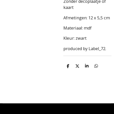
Zonder decoplaatje of
kaart
Afmetingen: 12 x 5,5 cm
Materiaal: mdf
Kleur: zwart
produced by Label_72.
D
D
S
D
e
e
h
e
l
e
a
l
e
l
r
e
n
e
n