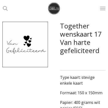
Ga
direct
naar
de
Together
hoofdinhoud
wenskaart 17
Van harte
gefeliciteerd
Type kaart: stevige
enkele kaart
Formaat: 150 x 150mm
Papier: 400 grams wit