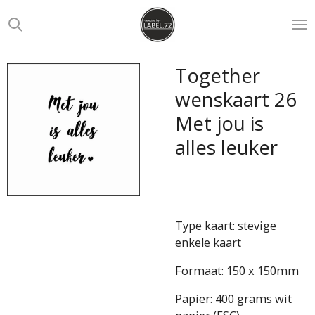
Ga
direct
naar
de
Together
hoofdinhoud
wenskaart 26
Met jou is
alles leuker
Type kaart: stevige
enkele kaart
Formaat: 150 x 150mm
Papier: 400 grams wit