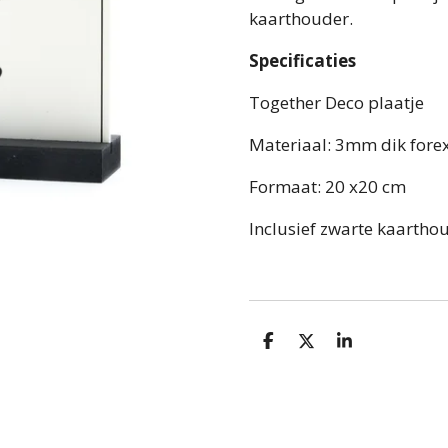
kaarthouder.
Specificaties
Together Deco plaatje
Materiaal: 3mm dik fore
Formaat: 20 x20 cm
Inclusief zwarte kaartho
D
D
S
e
e
h
l
e
a
e
l
r
n
e