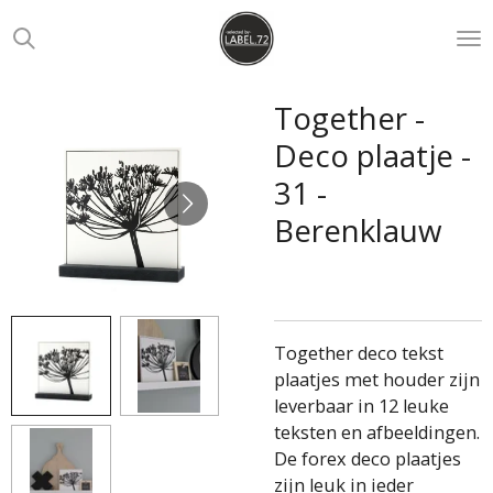
Ga
direct
naar
de
Together -
hoofdinhoud
Deco plaatje -
31 -
Berenklauw
Together deco tekst
plaatjes met houder zijn
leverbaar in 12 leuke
teksten en afbeeldingen.
De forex deco plaatjes
zijn leuk in ieder