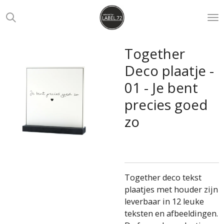
Ga
direct
naar
de
Together
hoofdinhoud
Deco plaatje -
01 - Je bent
precies goed
zo
Together deco tekst
plaatjes met houder zijn
leverbaar in 12 leuke
teksten en afbeeldingen.