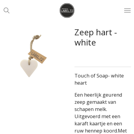
Ga
direct
naar
de
Zeep hart -
hoofdinhoud
white
Touch of Soap- white
heart
Een heerlijk geurend
zeep gemaakt van
schapen melk.
Uitgevoerd met een
karaft kaartje en een
ruw hennep koord.Met