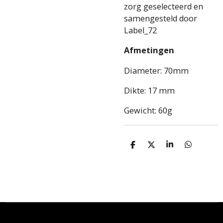
zorg geselecteerd en
samengesteld door
Label_72
Afmetingen
Diameter: 70mm
Dikte: 17 mm
Gewicht: 60g
D
D
S
D
e
e
h
e
l
e
a
l
e
l
r
e
n
e
n