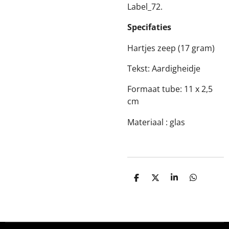
Label_72.
Specifaties
Hartjes zeep (17 gram)
Tekst: Aardigheidje
Formaat tube: 11 x 2,5
cm
Materiaal : glas
D
D
S
D
e
e
h
e
l
e
a
l
e
l
r
e
n
e
n