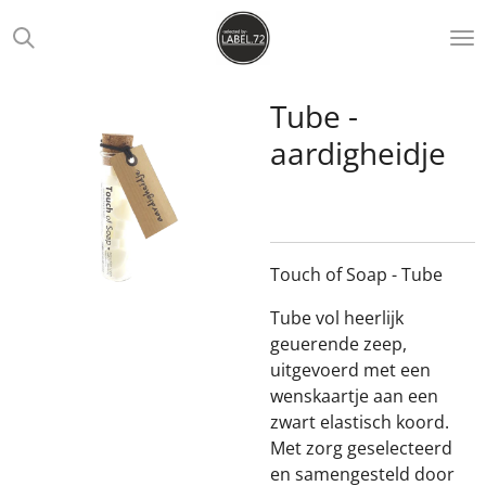
Ga
direct
naar
de
Tube -
hoofdinhoud
aardigheidje
Touch of Soap - Tube
Tube vol heerlijk
geuerende zeep,
uitgevoerd met een
wenskaartje aan een
zwart elastisch koord.
Met zorg geselecteerd
en samengesteld door