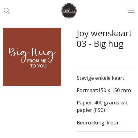
Ga
direct
naar
de
Joy wenskaart
hoofdinhoud
03 - Big hug
Stevige enkele kaart
Formaat:150 x 150 mm
Papier: 400 grams wit
papier (FSC)
Bedrukking: kleur