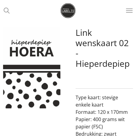
Ga
direct
naar
de
Link
hoofdinhoud
wenskaart 02
-
Hieperdepiep
Type kaart: stevige
enkele kaart
Formaat: 120 x 170mm
Papier: 400 grams wit
papier (FSC)
Bedrukking: zwart