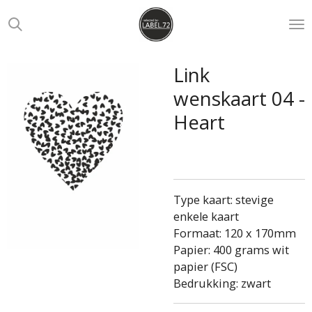
Ga
direct
naar
de
Link
hoofdinhoud
wenskaart 04 -
Heart
Type kaart: stevige
enkele kaart
Formaat: 120 x 170mm
Papier: 400 grams wit
papier (FSC)
Bedrukking: zwart