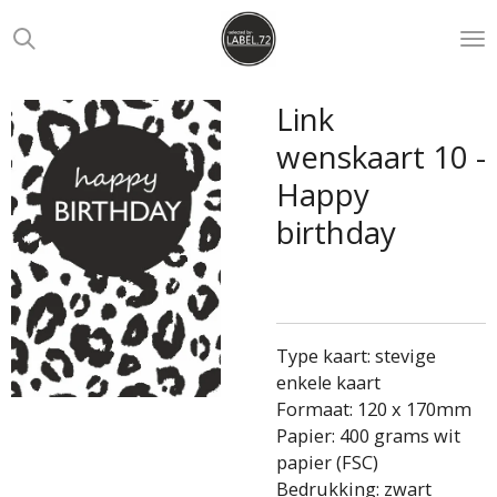
Ga
direct
naar
de
Link
hoofdinhoud
wenskaart 10 -
Happy
birthday
Type kaart: stevige
enkele kaart
Formaat: 120 x 170mm
Papier: 400 grams wit
papier (FSC)
Bedrukking: zwart