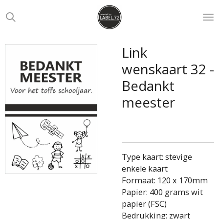
Ga
direct
naar
de
Link
hoofdinhoud
wenskaart 32 -
Bedankt
meester
Type kaart: stevige
enkele kaart
Formaat: 120 x 170mm
Papier: 400 grams wit
papier (FSC)
Bedrukking: zwart