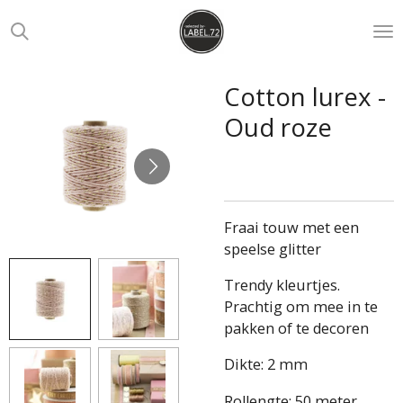
Ga
direct
naar
de
Cotton lurex -
hoofdinhoud
Oud roze
Fraai touw met een
speelse glitter
Trendy kleurtjes.
Prachtig om mee in te
pakken of te decoren
Dikte: 2 mm
Rollengte: 50 meter