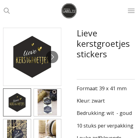
Ga
direct
naar
de
Lieve
hoofdinhoud
kerstgroetjes
stickers
Formaat: 39 x 41 mm
Kleur: zwart
Bedrukking: wit - goud
10 stuks per verpakking
Leuke zelfklevende