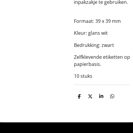
inpakzakje te gebruiken.
Formaat: 39 x 39 mm
Kleur: glans wit
Bedrukking: zwart
Zelfklevende etiketten op
papierbasis.
10 stuks
D
D
S
D
e
e
h
e
l
e
a
l
e
l
r
e
n
e
n