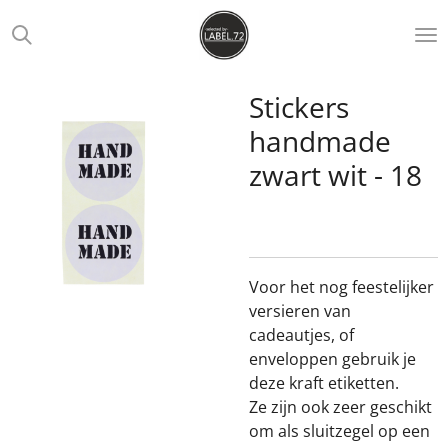
Ga
direct
naar
de
Stickers
hoofdinhoud
handmade
zwart wit - 18
Voor het nog feestelijker
versieren van
cadeautjes, of
enveloppen gebruik je
deze kraft etiketten.
Ze zijn ook zeer geschikt
om als sluitzegel op een