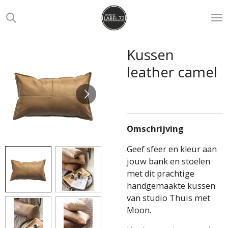
Ga
direct
naar
de
Kussen
hoofdinhoud
leather camel
Omschrijving
Geef sfeer en kleur aan
jouw bank en stoelen
met dit prachtige
handgemaakte kussen
van studio Thuis met
Moon.