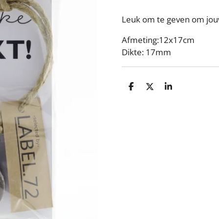
Leuk om te geven om jouw
Afmeting:12x17cm
Dikte: 17mm
D
D
S
e
e
h
l
e
a
e
l
r
n
e