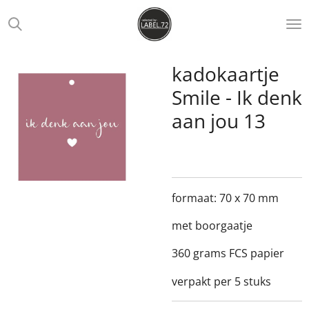
Ga
direct
naar
de
kadokaartje
hoofdinhoud
Smile - Ik denk
aan jou 13
formaat: 70 x 70 mm
met boorgaatje
360 grams FCS papier
verpakt per 5 stuks